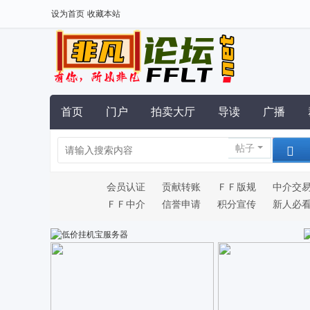
设为首页
收藏本站
首页
门户
拍卖大厅
导读
广播
帖子
会员认证
贡献转账
ＦＦ版规
中介交
ＦＦ中介
信誉申请
积分宣传
新人必