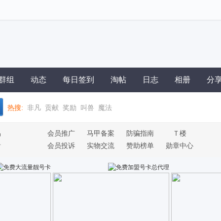
群组
动态
每日签到
淘帖
日志
相册
分
热搜:
非凡
贡献
奖励
叫兽
魔法
易
会员推广
马甲备案
防骗指南
Ｔ楼
看
会员投诉
实物交流
赞助榜单
勋章中心